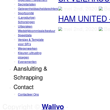
Secretariaten
mei 2nd, 2020
Be
Gelegenheidsscheidsrechters
Sportcomité
HAM UNITED
(Langdurige)
Schorsingen
Uitspraken
mei 2nd, 2020
Be
Wedstrijdcommissie/bestuur
Speeldata
Verslag & Template
voor SR’s
Wegenwerken
Kleuren uitrusting
ploegen
Evenementen
Aansluiting &
Schrapping
Contact
Contacteer Ons
Copyright ©
-
Walivo