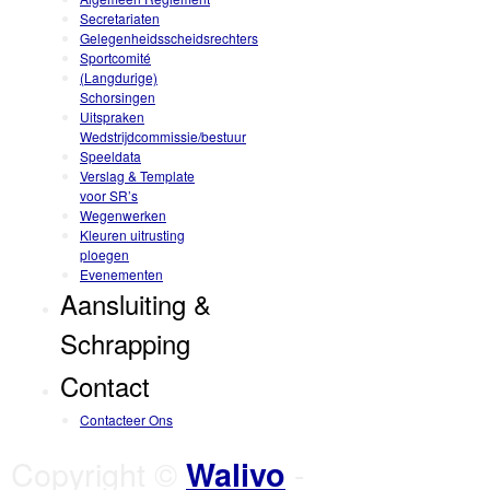
Secretariaten
Gelegenheidsscheidsrechters
Sportcomité
(Langdurige)
Schorsingen
Uitspraken
Wedstrijdcommissie/bestuur
Speeldata
Verslag & Template
voor SR’s
Wegenwerken
Kleuren uitrusting
ploegen
Evenementen
Aansluiting &
Schrapping
Contact
Contacteer Ons
Copyright ©
-
Walivo