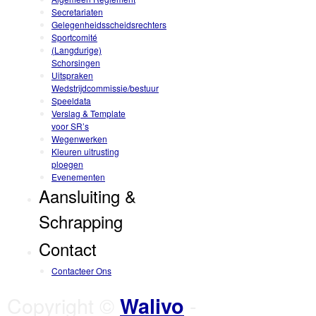
Secretariaten
Gelegenheidsscheidsrechters
Sportcomité
(Langdurige)
Schorsingen
Uitspraken
Wedstrijdcommissie/bestuur
Speeldata
Verslag & Template
voor SR’s
Wegenwerken
Kleuren uitrusting
ploegen
Evenementen
Aansluiting &
Schrapping
Contact
Contacteer Ons
Copyright ©
-
Walivo