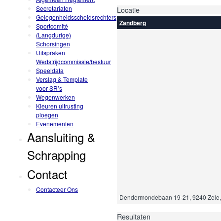
Secretariaten
Locatie
Gelegenheidsscheidsrechters
Zandberg
Sportcomité
(Langdurige)
Schorsingen
Uitspraken
Wedstrijdcommissie/bestuur
Speeldata
Verslag & Template
voor SR’s
Wegenwerken
Kleuren uitrusting
ploegen
Evenementen
Aansluiting &
Schrapping
Contact
Contacteer Ons
Dendermondebaan 19-21, 9240 Zele,
Resultaten