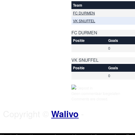
Team
FC DURMEN
VK SNUFFEL
FC DURMEN
Positie
Goals
0
VK SNUFFEL
Positie
Goals
0
Gepost in
Geen commentaar toegelaten
Comments are closed.
Copyright ©
-
Walivo