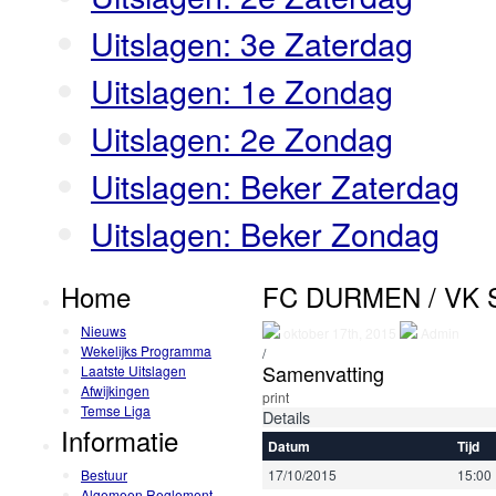
Uitslagen: 3e Zaterdag
Uitslagen: 1e Zondag
Uitslagen: 2e Zondag
Uitslagen: Beker Zaterdag
Uitslagen: Beker Zondag
Home
FC DURMEN / VK
Nieuws
oktober 17th, 2015
Admin
Wekelijks Programma
/
Samenvatting
Laatste Uitslagen
Afwijkingen
print
Temse Liga
Details
Informatie
Datum
Tijd
Bestuur
17/10/2015
15:00
Algemeen Reglement