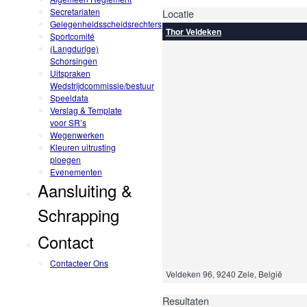
Secretariaten
Locatie
Gelegenheidsscheidsrechters
Thor Veldeken
Sportcomité
(Langdurige)
Schorsingen
Uitspraken
Wedstrijdcommissie/bestuur
Speeldata
Verslag & Template
voor SR’s
Wegenwerken
Kleuren uitrusting
ploegen
Evenementen
Aansluiting &
Schrapping
Contact
Contacteer Ons
Veldeken 96, 9240 Zele, België
Resultaten