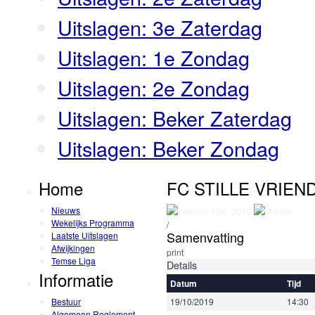
Uitslagen: 3e Zaterdag
Uitslagen: 1e Zondag
Uitslagen: 2e Zondag
Uitslagen: Beker Zaterdag
Uitslagen: Beker Zondag
Home
FC STILLE VRIEND
Nieuws
oktober 19th, 2019
Admin
Wekelijks Programma
/
Samenvatting
Laatste Uitslagen
Afwijkingen
print
Temse Liga
Details
Informatie
Datum
Tijd
Bestuur
19/10/2019
14:30
Algemeen Reglement