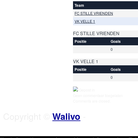
Team
FC STILLE VRIENDEN
VK VELLE 1
FC STILLE VRIENDEN
Positie
Goals
0
VK VELLE 1
Positie
Goals
0
Gepost in
Geen commentaar toegelaten
Comments are closed.
Copyright ©
-
Walivo