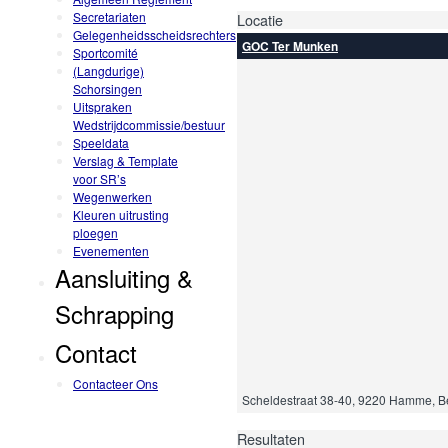
Secretariaten
Locatie
Gelegenheidsscheidsrechters
GOC Ter Munken
Sportcomité
(Langdurige)
Schorsingen
Uitspraken
Wedstrijdcommissie/bestuur
Speeldata
Verslag & Template
voor SR’s
Wegenwerken
Kleuren uitrusting
ploegen
Evenementen
Aansluiting &
Schrapping
Contact
Contacteer Ons
Scheldestraat 38-40, 9220 Hamme, B
Resultaten