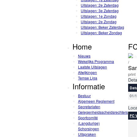
Uitslagen: 2e Zaterdag
Uitslagen: 3e Zaterdag
Uitslagen: 1e Zondag
Uitslagen: 2e Zondag
Uitslagen: Beker Zaterdag
Uitslagen: Beker Zondag
Home
FC
Nieuws
de
Wekelijks Programma
/
Sam
Laatste Uitslagen
Afwijkingen
print
Temse Liga
Deta
Informatie
Dat
Bestuur
01/
Algemeen Reglement
Secretariaten
Loca
Gelegenheidsscheidsrechters
FC 
Sportcomité
(Langdurige)
Schorsingen
Uitspraken