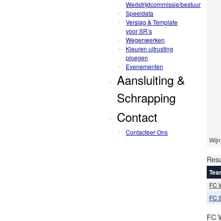
Wedstrijdcommissie/bestuur
Speeldata
Verslag & Template
voor SR’s
Wegenwerken
Kleuren uitrusting
ploegen
Evenementen
Aansluiting &
Schrapping
Contact
Contacteer Ons
Wijn
Resu
Tea
FC 
FC 
FC 