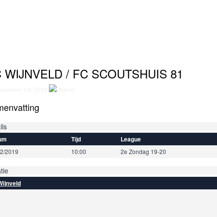
 WIJNVELD / FC SCOUTSHUIS 81
cember 1st, 2019
Admin
envatting
ils
um
Tijd
League
12/2019
10:00
2e Zondag 19-20
tie
Wijnveld