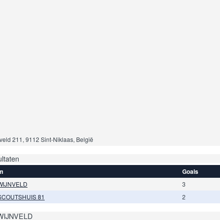
veld 211, 9112 Sint-Niklaas, België
ltaten
m
Goals
WIJNVELD
3
SCOUTSHUIS 81
2
WIJNVELD