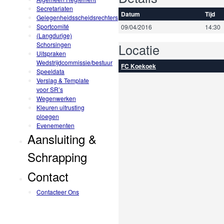
Secretariaten
Datum
Tijd
Gelegenheidsscheidsrechters
Sportcomité
09/04/2016
14:30
(Langdurige)
Schorsingen
Locatie
Uitspraken
Wedstrijdcommissie/bestuur
FC Koekoek
Speeldata
Verslag & Template
voor SR’s
Wegenwerken
Kleuren uitrusting
ploegen
Evenementen
Aansluiting &
Schrapping
Contact
Contacteer Ons