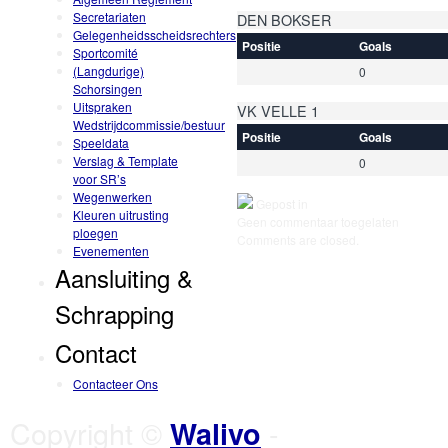
Secretariaten
DEN BOKSER
Gelegenheidsscheidsrechters
Positie
Goals
Sportcomité
(Langdurige)
0
Schorsingen
Uitspraken
VK VELLE 1
Wedstrijdcommissie/bestuur
Positie
Goals
Speeldata
Verslag & Template
0
voor SR’s
Wegenwerken
Gepost in
Kleuren uitrusting
Geen commentaar toegelaten
ploegen
Comments are closed.
Evenementen
Aansluiting &
Schrapping
Contact
Contacteer Ons
Copyright ©
-
Walivo