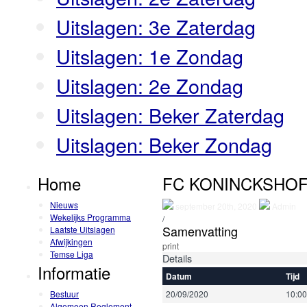
Uitslagen: 3e Zaterdag
Uitslagen: 1e Zondag
Uitslagen: 2e Zondag
Uitslagen: Beker Zaterdag
Uitslagen: Beker Zondag
Home
FC KONINCKSHOF
Nieuws
september 20th, 2020
Admin
Wekelijks Programma
/
Samenvatting
Laatste Uitslagen
Afwijkingen
print
Temse Liga
Details
Informatie
Datum
Tijd
Bestuur
20/09/2020
10:00
Algemeen Reglement