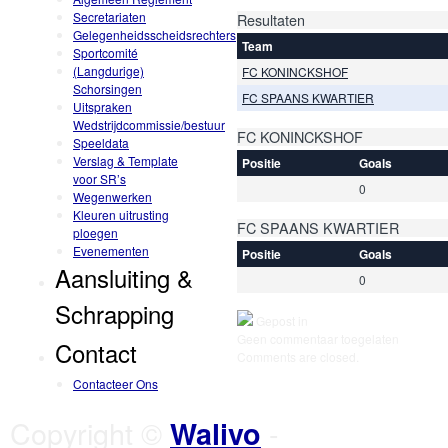
Secretariaten
Resultaten
Gelegenheidsscheidsrechters
Team
Sportcomité
(Langdurige)
FC KONINCKSHOF
Schorsingen
FC SPAANS KWARTIER
Uitspraken
Wedstrijdcommissie/bestuur
FC KONINCKSHOF
Speeldata
Verslag & Template
Positie
Goals
voor SR’s
0
Wegenwerken
Kleuren uitrusting
FC SPAANS KWARTIER
ploegen
Evenementen
Positie
Goals
Aansluiting &
0
Schrapping
Gepost in
Geen commentaar toegelaten
Contact
Comments are closed.
Contacteer Ons
Copyright ©
-
Walivo