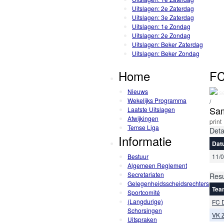
Uitslagen: 2e Zaterdag
Uitslagen: 3e Zaterdag
Uitslagen: 1e Zondag
Uitslagen: 2e Zondag
Uitslagen: Beker Zaterdag
Uitslagen: Beker Zondag
Home
FC
Nieuws
se
Wekelijks Programma
/
Sam
Laatste Uitslagen
Afwijkingen
print
Temse Liga
Deta
Informatie
Dat
Bestuur
11/
Algemeen Reglement
Secretariaten
Resu
Gelegenheidsscheidsrechters
Tea
Sportcomité
(Langdurige)
FC D
Schorsingen
VK 
Uitspraken