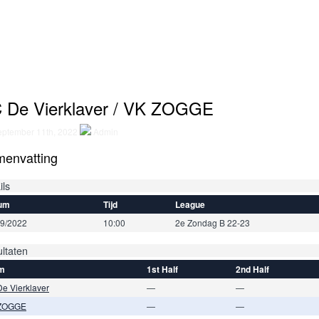
 De Vierklaver / VK ZOGGE
ptember 11th, 2022
Admin
envatting
ils
um
Tijd
League
09/2022
10:00
2e Zondag B 22-23
ltaten
m
1st Half
2nd Half
e Vierklaver
—
—
ZOGGE
—
—