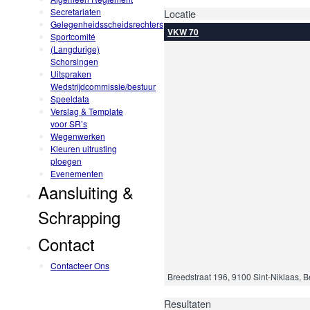
Secretariaten
Locatie
Gelegenheidsscheidsrechters
VKW 70
Sportcomité
(Langdurige)
Schorsingen
Uitspraken
Wedstrijdcommissie/bestuur
Speeldata
Verslag & Template
voor SR’s
Wegenwerken
Kleuren uitrusting
ploegen
Evenementen
Aansluiting &
Schrapping
Contact
Contacteer Ons
Breedstraat 196, 9100 Sint-Niklaas, B
Resultaten