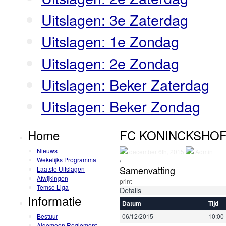
Uitslagen: 3e Zaterdag
Uitslagen: 1e Zondag
Uitslagen: 2e Zondag
Uitslagen: Beker Zaterdag
Uitslagen: Beker Zondag
Home
FC KONINCKSHOF
Nieuws
december 6th, 2015
Admin
Wekelijks Programma
/
Samenvatting
Laatste Uitslagen
Afwijkingen
print
Temse Liga
Details
Informatie
Datum
Tijd
Bestuur
06/12/2015
10:00
Algemeen Reglement