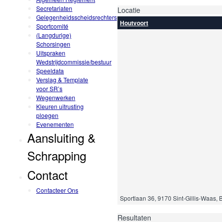
Secretariaten
Locatie
Gelegenheidsscheidsrechters
Houtvoort
Sportcomité
(Langdurige)
Schorsingen
Uitspraken
Wedstrijdcommissie/bestuur
Speeldata
Verslag & Template
voor SR’s
Wegenwerken
Kleuren uitrusting
ploegen
Evenementen
Aansluiting &
Schrapping
Contact
Contacteer Ons
Sportlaan 36, 9170 Sint-Gillis-Waas, 
Resultaten