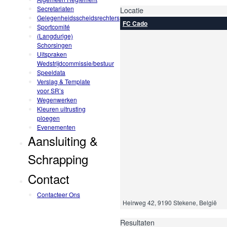
Secretariaten
Locatie
Gelegenheidsscheidsrechters
FC Cado
Sportcomité
(Langdurige)
Schorsingen
Uitspraken
Wedstrijdcommissie/bestuur
Speeldata
Verslag & Template
voor SR’s
Wegenwerken
Kleuren uitrusting
ploegen
Evenementen
Aansluiting &
Schrapping
Contact
Contacteer Ons
Heirweg 42, 9190 Stekene, België
Resultaten