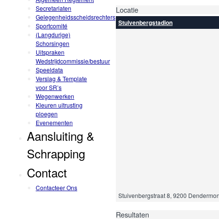
Secretariaten
Locatie
Gelegenheidsscheidsrechters
Stuivenbergstadion
Sportcomité
(Langdurige)
Schorsingen
Uitspraken
Wedstrijdcommissie/bestuur
Speeldata
Verslag & Template
voor SR’s
Wegenwerken
Kleuren uitrusting
ploegen
Evenementen
Aansluiting &
Schrapping
Contact
Contacteer Ons
Stuivenbergstraat 8, 9200 Dendermon
Resultaten