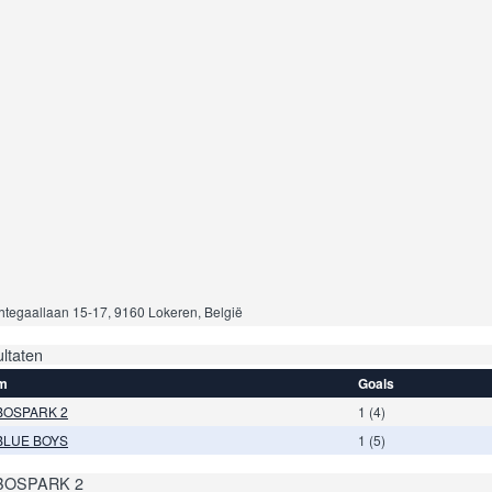
tegaallaan 15-17, 9160 Lokeren, België
ltaten
m
Goals
BOSPARK 2
1 (4)
BLUE BOYS
1 (5)
BOSPARK 2