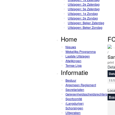
Uitslagen: 2e Zaterdag
Uitslagen: 3e Zaterdag
Uitslagen: 1e Zondag
Uitslagen: 2e Zondag
Uitslagen: Beker Zaterdag
Uitslagen: Beker Zondag
Home
FC
Nieuws
no
Wekelijks Programma
/
Sam
Laatste Uitslagen
Afwijkingen
print
Temse Liga
Deta
Informatie
Dat
Bestuur
11/
Algemeen Reglement
Secretariaten
Loca
Gelegenheidsscheidsrechters
Bos
Sportcomité
(Langdurige)
Schorsingen
Uitspraken