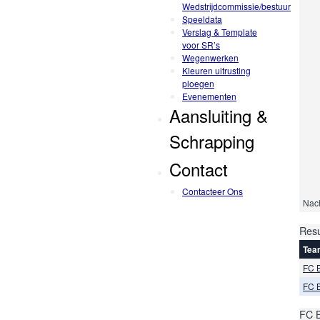
Wedstrijdcommissie/bestuur
Speeldata
Verslag & Template
voor SR’s
Wegenwerken
Kleuren uitrusting
ploegen
Evenementen
Aansluiting &
Schrapping
Contact
Contacteer Ons
Nach
Resu
Tea
FC 
FC 
FC 