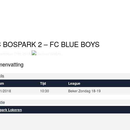
 BOSPARK 2 – FC BLUE BOYS
vember 11th, 2018
Bestuur Walivo
envatting
ils
um
Tijd
League
11/2018
10:30
Beker Zondag 18-19
tie
park Lokeren