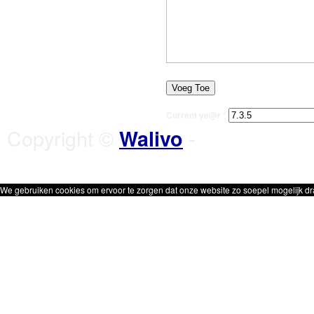
Current ye@r
*
Copyright ©
-
Walivo
We gebruiken cookies om ervoor te zorgen dat onze website zo soepel mogelijk dra