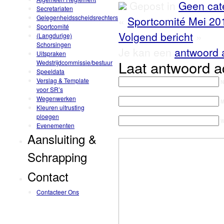
Gepost in
Geen cat
Secretariaten
Gelegenheidsscheidsrechters
«
Sportcomité Mei 20
Sportcomité
Volgend bericht
»
(Langdurige)
Schorsingen
Je kan een
antwoord 
Uitspraken
Laat antwoord a
Wedstrijdcommissie/bestuur
Speeldata
Verslag & Template
N
voor SR’s
Wegenwerken
M
Kleuren uitrusting
ploegen
W
Evenementen
Aansluiting &
Schrapping
Contact
Contacteer Ons