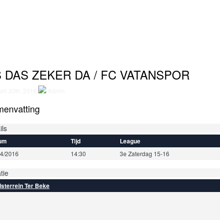
 DAS ZEKER DA / FC VATANSPOR
ril 30th, 2016
Admin
envatting
ils
um
Tijd
League
04/2016
14:30
3e Zaterdag 15-16
tie
sterrein Ter Beke