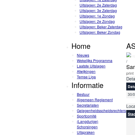
Uitslagen: 2e Zaterdag
Uitslagen: 3e Zaterdag
Uitslagen: 1e Zondag
Uitslagen: 2e Zondag
Uitslagen: Beker Zaterdag
Uitslagen: Beker Zondag
Home
AS
Nieuws
ap
Wekelijks Programma
/
Sam
Laatste Uitslagen
Afwijkingen
print
Temse Liga
Deta
Informatie
Dat
Bestuur
30/
Algemeen Reglement
Secretariaten
Loca
Gelegenheidsscheidsrechters
Stad
Sportcomité
(Langdurige)
Schorsingen
Uitspraken