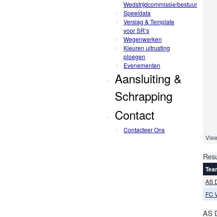
Wedstrijdcommissie/bestuur
Speeldata
Verslag & Template
voor SR’s
Wegenwerken
Kleuren uitrusting
ploegen
Evenementen
Aansluiting &
Schrapping
Contact
Contacteer Ons
Vlee
Resu
Tea
AS 
FC 
AS 