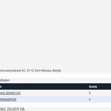
shouwersstraat 4C, 9112 Sint-Niklaas, België
ltaten
m
Goals
DAS ZEKER DA
5
VATANSPOR
0
DAS ZEKER DA